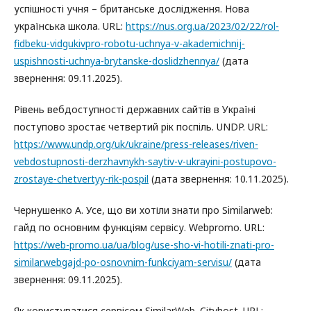
успішності учня – британське дослідження. Нова
українська школа. URL:
https://nus.org.ua/2023/02/22/rol-
fidbeku-vidgukivpro-robotu-uchnya-v-akademichnij-
uspishnosti-uchnya-brytanske-doslidzhennya/
(дата
звернення: 09.11.2025).
Рівень вебдоступності державних сайтів в Україні
поступово зростає четвертий рік поспіль. UNDP. URL:
https://www.undp.org/uk/ukraine/press-releases/riven-
vebdostupnosti-derzhavnykh-saytiv-v-ukrayini-postupovo-
zrostaye-chetvertyy-rik-pospil
(дата звернення: 10.11.2025).
Чернушенко А. Усе, що ви хотіли знати про Similarweb:
гайд по основним функціям сервісу. Webpromo. URL:
https://web-promo.ua/ua/blog/use-sho-vi-hotili-znati-pro-
similarwebgajd-po-osnovnim-funkciyam-servisu/
(дата
звернення: 09.11.2025).
Як користуватися сервісом SimilarWeb. Cityhost. URL: