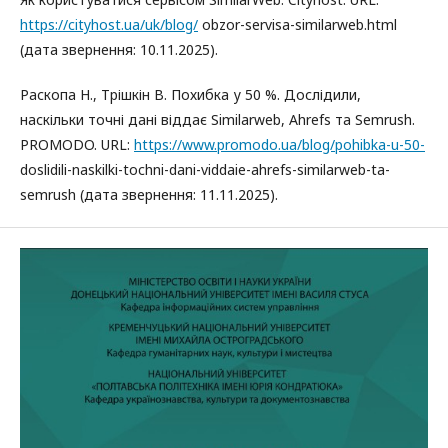
https://cityhost.ua/uk/blog/
obzor-servisa-similarweb.html
(дата звернення: 10.11.2025).
Раскопа Н., Трішкін В. Похибка у 50 %. Дослідили,
наскільки точні дані віддає Similarweb, Ahrefs та Semrush.
PROMODO. URL:
https://www.promodo.ua/blog/pohibka-u-50-
doslidili-naskilki-tochni-dani-viddaie-ahrefs-similarweb-ta-
semrush (дата звернення: 11.11.2025).