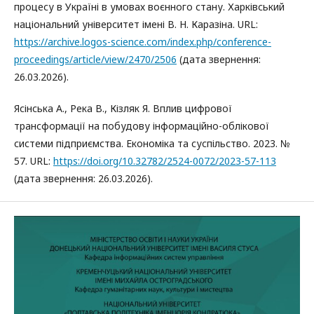
процесу в Україні в умовах воєнного стану. Харківський
національний університет імені В. Н. Каразіна. URL:
https://archive.logos-science.com/index.php/conference-
proceedings/article/view/2470/2506
(дата звернення:
26.03.2026).
Ясінська А., Река В., Кізляк Я. Вплив цифрової
трансформації на побудову інформаційно-облікової
системи підприємства. Економіка та суспільство. 2023. №
57. URL:
https://doi.org/10.32782/2524-0072/2023-57-113
(дата звернення: 26.03.2026).