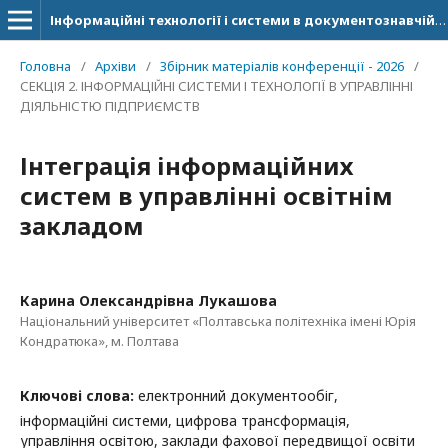
Інформаційні технології і системи в документознавчій сфері
Головна
/
Архіви
/
Збірник матеріалів конференції - 2026
/
СЕКЦІЯ 2. ІНФОРМАЦІЙНІ СИСТЕМИ І ТЕХНОЛОГІЇ В УПРАВЛІННІ
ДІЯЛЬНІСТЮ ПІДПРИЄМСТВ
Інтеграція інформаційних
систем в управлінні освітнім
закладом
Карина Олександрівна Лукашова
Національний університет «Полтавська політехніка імені Юрія
Кондратюка», м. Полтава
Ключові слова:
електронний документообіг,
інформаційні системи, цифрова трансформація,
управління освітою, заклади фахової передвищої освіти