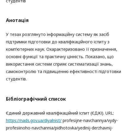
студентів
Анотація
У тезах розглянуто інформаційну систему як засіб
підтримки підготовки до кваліфікаційного іспиту з
комп’ютерних наук. Охарактеризовано її призначення,
основні функції та практичну цінність. Показано, що
використання системи сприяє систематизації знань,
самоконтролю та підвищенню ефективності підготовки
студентів.
Бібліографічний список
Єдиний державний кваліфікаційний іспит (ЄДКІ). URL:
https://nads.gov.ua/diyalnist/
profesijne-navchannya/vydy-
profesiinoho-navchannia/pidhotovka/yedinij-derzhavnij-