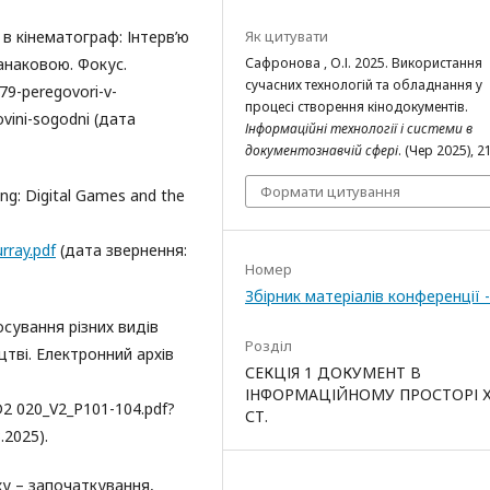
Як цитувати
 в кінематограф: Інтерв’ю
Сафронова , О.І. 2025. Використання
наковою. Фокус.
сучасних технологій та обладнання у
9-peregovori-v-
процесі створення кінодокументів.
novini-sogodni (дата
Інформаційні технології і системи в
документознавчій сфері
. (Чер 2025), 2
Формати цитування
ng: Digital Games and the
rray.pdf
(дата звернення:
Номер
Збірник матеріалів конференції 
осування різних видів
Розділ
тві. Електронний архів
СЕКЦІЯ 1 ДОКУМЕНТ В
ІНФОРМАЦІЙНОМУ ПРОСТОРІ Х
D2 020_V2_P101-104.pdf?
СТ.
.2025).
ху – започаткування,