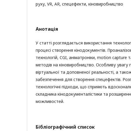
руху, VR, AR, спецефекти, кіновиробництво
Анотація
У статті розглядається використання технолог
процесі створення кінодокументів. Проаналіз
технологій, CGI, аніматроніки, motion capture т
методів на кіновиробництво. Особливу увагу п
віртуальної та доповненої реальності, а тако
забезпечення для створення спецефектів. Роз
технологічні підходи, що сприяють вдосконал
складника кінодокументалістики та розширенн
можливостей.
Бібліографічний список