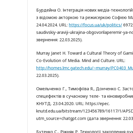
Бурдейна О. Інтеграція нових медіа-технологій
з відомою акторкою та режисеркою Софією Ма
24.04.2024. URL:
https://focus.ua/uk/politics/
69727
saudivskiy-araviji-ukrajina-obgovorilaperemir-ya-
звернення: 22.03.2025).
Murray Janet H. Toward a Cultural Theory of Gami
Co-Evolution of Media. Mind and Culture. URL:
http://homes.lmc.gatech.edu/~murray/PC0403_Mu
22.03.2025).
Омельченко Г., Тимофіїва Я., Донченко С. Заст
спецефектів в сучасному теле- та кіновиробниц
КНУТД. 23.04.2020. URL: https://epec.
knutd.edu.ua/bitstream/123456789/16117/1/APS
utm_source=chatgpt.com (дата звернення: 22.03
Бутенко С., Ріжняк Р. Технології захоплення ру