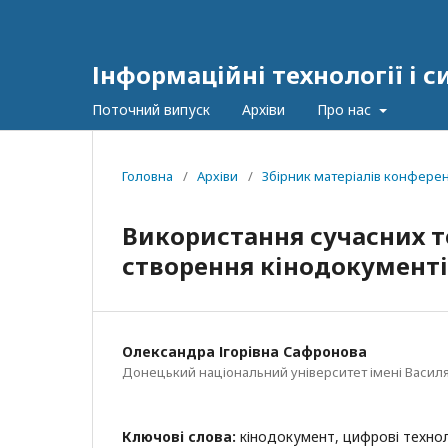
Інформаційні технології і 
Поточний випуск
Архіви
Про нас
Головна
/
Архіви
/
Збірник матеріалів конференц
Використання сучасних т
створення кінодокумент
Олександра Ігорівна Сафронова
Донецький національний університет імені Василя 
Ключові слова:
кінодокумент, цифрові технол