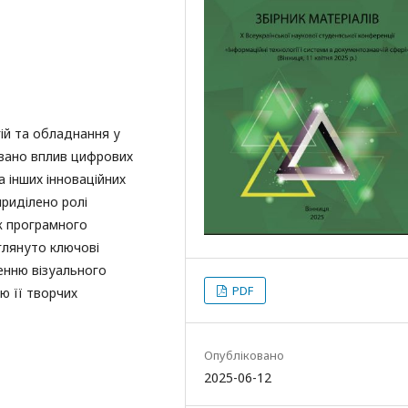
ій та обладнання у
овано вплив цифрових
а інших інноваційних
риділено ролі
ж програмного
глянуто ключові
енню візуального
PDF
ю її творчих
Опубліковано
2025-06-12