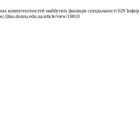
их компетентностей майбутніх фахівців спеціальності 029 Інформа
://jitas.donnu.edu.ua/article/view/19810