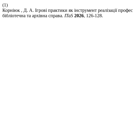
(1)
Корніюк , Д. А. Ігрові практики як інструмент реалізації проф
бібліотечна та архівна справа.
ITaS
2026
, 126-128.