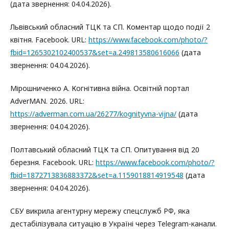
(дата звернення: 04.04.2026).
Львівський обласний ТЦК та СП. Коментар щодо події 2
квітня. Facebook. URL:
https://www.facebook.com/photo/?
fbid=1265302102400537&set=a.249813580616066
(дата
звернення: 04.04.2026).
Мірошниченко А. Когнітивна війна. Освітній портал
AdverMAN. 2026. URL:
https://adverman.com.ua/26277/kognityvna-vijna/
(дата
звернення: 04.04.2026).
Полтавський обласний ТЦК та СП. Опитування від 20
березня. Facebook. URL:
https://www.facebook.com/photo/?
fbid=1872713836883372&set=a.1159018814919548
(дата
звернення: 04.04.2026).
СБУ викрила агентурну мережу спецслужб РФ, яка
дестабілізувала ситуацію в Україні через Telegram-канали.