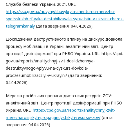
Служба безпеки України. 2021. URL:
https://ssu.gov.ua/novyny/sbuvykryla-ahenturnu-merezhu-
spetssluzhb-rf-yaka-destabilizuvala-sytuatsiiu-v-ukraini-cherez-
telegramkanaly
(дата звернення: 04.04.2026).
Дослідження деструктивного впливу на дискурс довкола
процесу мобілізації в Україні: аналітичний звіт. Центр
протидії дезінформації при РНБО України. URL: https://cpd.
gov.ua/reports/analitychnyj-zvit-doslidzhennya-
destruktyvnogo-vplyvu-na-dyskurs-dovkola-
proczesumobilizacziyi-v-ukrayini/ (дата звернення:
04.04.2026).
Мережа російських пропагандистських ресурсів ZOV:
аналітичний звіт. Центр протидії дезінформації при РНБО
України. URL:
https://cpd.gov.ua/reports/analitychnyj-zvit-
merezharosijskyh-propagandystskyh-resursiv-zov/
(дата
звернення: 04.04.2026).