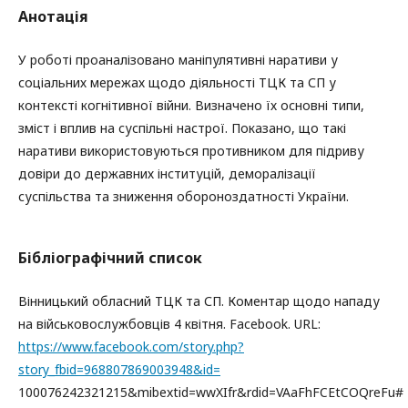
Анотація
У роботі проаналізовано маніпулятивні наративи у
соціальних мережах щодо діяльності ТЦК та СП у
контексті когнітивної війни. Визначено їх основні типи,
зміст і вплив на суспільні настрої. Показано, що такі
наративи використовуються противником для підриву
довіри до державних інституцій, деморалізації
суспільства та зниження обороноздатності України.
Бібліографічний список
Вінницький обласний ТЦК та СП. Коментар щодо нападу
на військовослужбовців 4 квітня. Facebook. URL:
https://www.facebook.com/story.php?
story_fbid=968807869003948&id=
100076242321215&mibextid=wwXIfr&rdid=VAaFhFCEtCOQreFu#