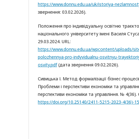
https://www.donnu.edu.ua/uk/istoriya-nezlamnosty
звернення: 03.02.2026).
Положення про індивідуальну освітню траєкт
національного університету імені Василя Стус
29.03.2024. URL:
https://www.donnu.edu.ua/wpcontent/uploads/sit
polozhennya-pro-indyvidualnu-osvitnyu-trayektori
osvity.pdf
(дата звернення 09.02.2026).
Сивицька І. Метод формалізації бізнес-процесі
Проблеми і перспективи економіки та управлін
перспективи економіки та управління. № 4(36). 
https://doi.org/10.25140/2411-5215-2023-4(36)-1