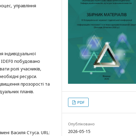
роцес, управління
я індивідуальної
у IDEF0 побудовано
ати ролі учасників,
необхідні ресурси.
двищення прозорості та
дуальних планів.
PDF
Опубліковано
2026-05-15
мені Василя Стуса. URL: