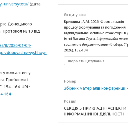
i-universytetu/
(дата
Як цитувати
Криклива , А.М. 2026. Формалізація
орію Донецького
процесу формування та погодження
а. Протокол № 10 від
індивідуальної освітньої траєкторії в
імені Василя Стуса.
Інформаційні техно
системи в документознавчій сфері
. (
es/8/2026/01/04-
2026), 132-134.
yu-zdobuvachiv-vyshhoyi-
Формати цитування
в у консалтингу.
ня. Проблеми і
Номер
С. 154–164. URL:
Збірник матеріалів конференції 
54-164
Розділ
СЕКЦІЯ 5 ПРИКЛАДНІ АСПЕКТИ
ІНФОРМАЦІЙНОЇ ДІЯЛЬНОСТІ