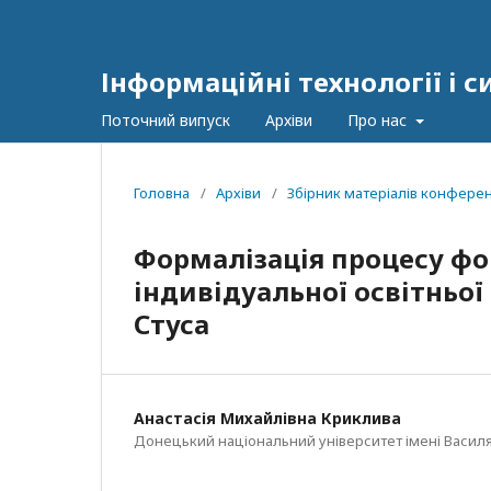
Інформаційні технології і 
Поточний випуск
Архіви
Про нас
Головна
/
Архіви
/
Збірник матеріалів конференц
Формалізація процесу ф
індивідуальної освітньої
Стуса
Анастасія Михайлівна Криклива
Донецький національний університет імені Василя