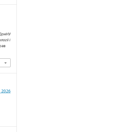
 ДонНУ
логії і
Трав
- 2026