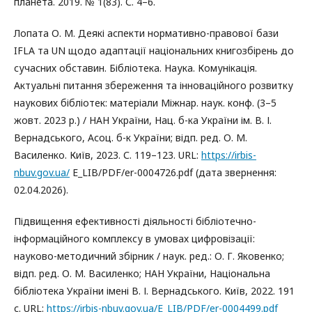
планета. 2019. № 1(83). С. 4–6.
Лопата О. М. Деякі аспекти нормативно-правової бази
IFLA та UN щодо адаптації національних книгозбірень до
сучасних обставин. Бібліотека. Наука. Комунікація.
Актуальні питання збереження та інноваційного розвитку
наукових бібліотек: матеріали Міжнар. наук. конф. (3–5
жовт. 2023 р.) / НАН України, Нац. б-ка України ім. В. І.
Вернадського, Асоц. б-к України; відп. ред. О. М.
Василенко. Київ, 2023. С. 119–123. URL:
https://irbis-
nbuv.gov.ua/
E_LIB/PDF/er-0004726.pdf (дата звернення:
02.04.2026).
Підвищення ефективності діяльності бібліотечно-
інформаційного комплексу в умовах цифровізації:
науково-методичний збірник / наук. ред.: О. Г. Яковенко;
відп. ред. О. М. Василенко; НАН України, Національна
бібліотека України імені В. І. Вернадського. Київ, 2022. 191
с. URL:
https://irbis-nbuv.gov.ua/E_LIB/PDF/er-0004499.pdf