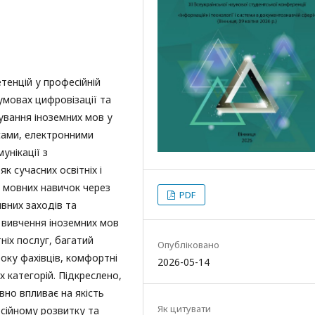
тенцій у професійній
 умовах цифровізації та
сування іноземних мов у
сами, електронними
унікації з
к сучасних освітніх і
у мовних навичок через
PDF
ивних заходів та
 вивчення іноземних мов
ніх послуг, багатий
Опубліковано
боку фахівців, комфортні
2026-05-14
х категорій. Підкреслено,
но впливає на якість
Як цитувати
сійному розвитку та