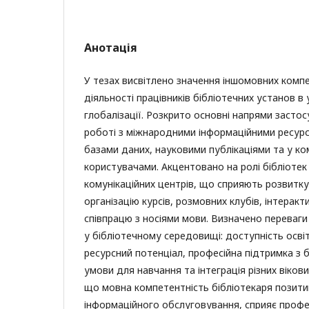
Анотація
У тезах висвітлено значення іншомовних компе
діяльності працівників бібліотечних установ в
глобалізації. Розкрито основні напрями засто
роботі з міжнародними інформаційними ресур
базами даних, науковими публікаціями та у ком
користувачами. Акцентовано на ролі бібліотек я
комунікаційних центрів, що сприяють розвитк
організацію курсів, розмовних клубів, інтеракт
співпрацю з носіями мови. Визначено переваги
у бібліотечному середовищі: доступність освіт
ресурсний потенціал, професійна підтримка з 
умови для навчання та інтеграція різних вікови
що мовна компетентність бібліотекаря позитив
інформаційного обслуговування, сприяє профе