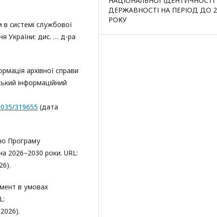
НАЦІОНАЛЬНОЇ ІДЕНТИЧНОСТІ 
ДЕРЖАВНОСТІ НА ПЕРІОД ДО 2
РОКУ
и в системі службової
я України: дис. … д-ра
ормація архівної справи
ський інформаційний
30035/319655
(дата
но Програму
на 2026–2030 роки. URL:
26).
жмент в умовах
L:
2026).