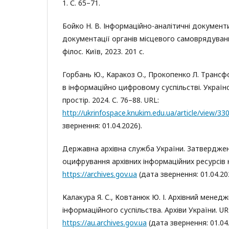
1. С. 65–71.
Бойко Н. В. Інформаційно-аналітичні документ
документації органів місцевого самоврядуванн
філос. Київ, 2023. 201 с.
Горбань Ю., Каракоз О., Прокопенко Л. Трансф
в інформаційно цифровому суспільстві. Україн
простір. 2024. С. 76–88. URL:
http://ukrinfospace.knukim.edu.ua/article/view/3
звернення: 01.04.2026).
Державна архівна служба України. Затвердже
оцифрування архівних інформаційних ресурсів 
https://archives.gov.ua
(дата звернення: 01.04.20
Калакура Я. С., Ковтанюк Ю. І. Архівний менед
інформаційного суспільства. Архіви України. UR
https://au.archives.gov.ua
(дата звернення: 01.04.