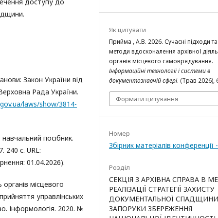
печення доступу до
адщини.
Як цитувати
Прийма , А.В. 2026. Сучасні підходи та
методи вдосконалення архівної діяль
органів місцевого самоврядування.
Інформаційні технології і системи в
анови: Закон України від
документознавчій сфері
. (Трав 2026), 
. Верховна Рада України.
Формати цитування
a.gov.ua/laws/show/3814-
Номер
 навчальний посібник.
Збірник матеріалів конференції 
. 240 с. URL:
рнення: 01.04.2026).
Розділ
СЕКЦІЯ 3 АРХІВНА СПРАВА В М
ь органів місцевого
РЕАЛІЗАЦІЇ СТРАТЕГІЇ ЗАХИСТУ
прийняття управлінських
ДОКУМЕНТАЛЬНОЇ СПАДЩИНИ
ЗАПОРУКИ ЗБЕРЕЖЕННЯ
о. Інформологія. 2020. №