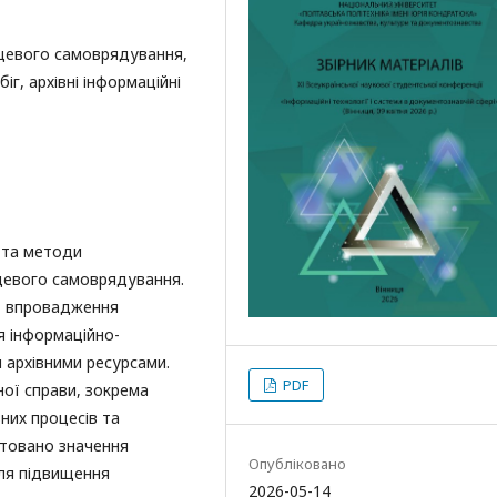
ісцевого самоврядування,
г, архівні інформаційні
 та методи
сцевого самоврядування.
в, впровадження
я інформаційно-
я архівними ресурсами.
PDF
ної справи, зокрема
них процесів та
нтовано значення
Опубліковано
для підвищення
2026-05-14