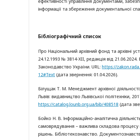
ефективності управління документами, забез
інформації та збереження документальної сп
Бібліографічний список
Про Національний архівний фонд та архівні уст
24.12.1993 № 3814-XII, редакція від 21.06.2024
Законодавство України. URL:
https://zakon.rad
12#Text
(дата звернення: 01.04.2026).
Білущак Т. М. Менеджмент архівної діяльності:
Львів: видавництво Львівської політехніки, 2017
https://catalog.lounb.org.ua/bib/408518
(дата зве
Бойко Н. В. Інформаційно-аналітична діяльніст
самоврядування – важлива складова процесу 
рішень. Бібліотекознавство. Документознавств