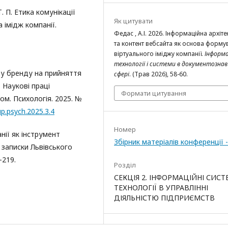
. П. Етика комунікації
Як цитувати
а імідж компанії.
Федас , А.І. 2026. Інформаційна архіте
та контент вебсайта як основа форму
віртуального іміджу компанії.
Інформа
технології і системи в документознав
зу бренду на прийняття
сфері
. (Трав 2026), 58-60.
 Наукові праці
Формати цитування
ом. Психологія. 2025. №
p.psych.2025.3.4
Номер
нії як інструмент
Збірник матеріалів конференції 
 записки Львівського
–219.
Розділ
СЕКЦІЯ 2. ІНФОРМАЦІЙНІ СИСТ
ТЕХНОЛОГІЇ В УПРАВЛІННІ
ДІЯЛЬНІСТЮ ПІДПРИЄМСТВ