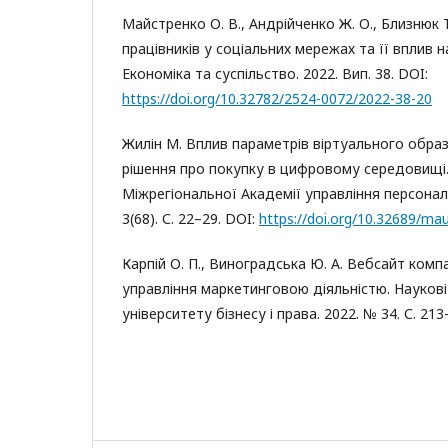
Майстренко О. В., Андрійченко Ж. О., Близнюк Т
працівників у соціальних мережах та її вплив н
Економіка та суспільство. 2022. Вип. 38. DOI:
https://doi.org/10.32782/2524-0072/2022-38-20
Жилін М. Вплив параметрів віртуального обра
рішення про покупку в цифровому середовищі.
Міжрегіональної Академії управління персонал
3(68). С. 22–29. DOI:
https://doi.org/10.32689/mau
Карпій О. П., Виноградська Ю. А. Вебсайт компа
управління маркетинговою діяльністю. Наукові
університету бізнесу і права. 2022. № 34. С. 213