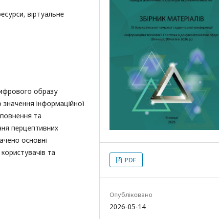
ресурси, віртуальне
цифрового образу
о значення інформаційної
аповнення та
ння перцептивних
ачено основні
користувачів та
PDF
Опубліковано
2026-05-14