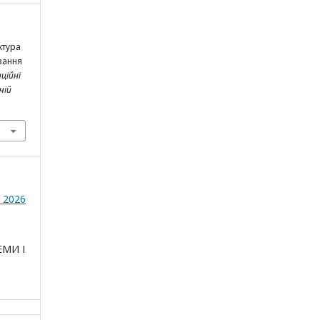
ктура
вання
ційні
чій
- 2026
ЕМИ І