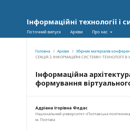
Інформаційні технології і 
Поточний випуск
Архіви
Про нас
Головна
/
Архіви
/
Збірник матеріалів конференц
СЕКЦІЯ 2. ІНФОРМАЦІЙНІ СИСТЕМИ І ТЕХНОЛОГІЇ 
Інформаційна архітектура
формування віртуального
Адріана Ігорівна Федас
Національний університет «Полтавська політехніка
м. Полтава