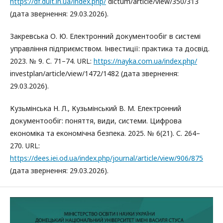
https://df.duit.in.ua/index.php/
dictum/article/view/350/313
(дата звернення: 29.03.2026).
Закревська О. Ю. Електронний документообіг в системі
управління підприємством. Інвестиції: практика та досвід.
2023. № 9. С. 71–74. URL:
https://nayka.com.ua/index.php/
investplan/article/view/1472/1482 (дата звернення:
29.03.2026).
Кузьмінська Н. Л., Кузьмінський В. М. Електронний
документообіг: поняття, види, системи. Цифрова
економіка та економічна безпека. 2025. № 6(21). С. 264–
270. URL:
https://dees.iei.od.ua/index.php/journal/article/view/906/875
(дата звернення: 29.03.2026).