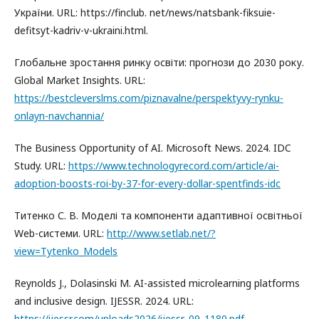
України. URL: https://finclub. net/news/natsbank-fiksuie-
defitsyt-kadriv-v-ukraini.html.
Глобальне зростання ринку освіти: прогнози до 2030 року.
Global Market Insights. URL:
https://bestcleverslms.com/piznavalne/perspektyvy-rynku-
onlayn-navchannia/
The Business Opportunity of AI. Microsoft News. 2024. IDC
Study. URL:
https://www.technologyrecord.com/article/ai-
adoption-boosts-roi-by-37-for-every-dollar-spentfinds-idc
Титенко С. В. Моделі та компоненти адаптивної освітньої
Web-системи. URL:
http://www.setlab.net/?
view=Tytenko_Models
Reynolds J., Dolasinski M. AI-assisted microlearning platforms
and inclusive design. IJESSR. 2024. URL:
https://ijessr.com/uploads2026/ijessr_09_1180.pdf