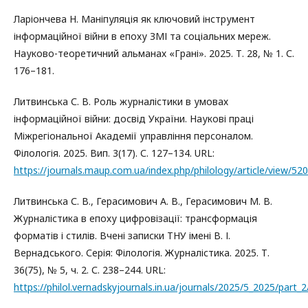
Ларіончева Н. Маніпуляція як ключовий інструмент
інформаційної війни в епоху ЗМІ та соціальних мереж.
Науково-теоретичний альманах «Грані». 2025. Т. 28, № 1. С.
176–181.
Литвинська С. В. Роль журналістики в умовах
інформаційної війни: досвід України. Наукові праці
Міжрегіональної Академії управління персоналом.
Філологія. 2025. Вип. 3(17). С. 127–134. URL:
https://journals.maup.com.ua/index.php/philology/article/view/52
Литвинська С. В., Герасимович А. В., Герасимович М. В.
Журналістика в епоху цифровізації: трансформація
форматів і стилів. Вчені записки ТНУ імені В. І.
Вернадського. Серія: Філологія. Журналістика. 2025. Т.
36(75), № 5, ч. 2. С. 238–244. URL:
https://philol.vernadskyjournals.in.ua/journals/2025/5_2025/part_2