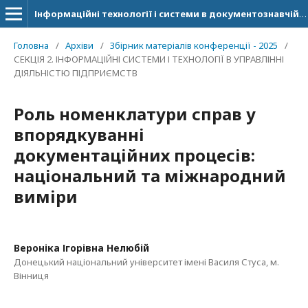
Інформаційні технології і системи в документознавчій сфері
Головна
/
Архіви
/
Збірник матеріалів конференції - 2025
/
СЕКЦІЯ 2. ІНФОРМАЦІЙНІ СИСТЕМИ І ТЕХНОЛОГІЇ В УПРАВЛІННІ
ДІЯЛЬНІСТЮ ПІДПРИЄМСТВ
Роль номенклатури справ у
впорядкуванні
документаційних процесів:
національний та міжнародний
виміри
Вероніка Ігорівна Нелюбій
Донецький національний університет імені Василя Стуса, м.
Вінниця