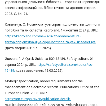
управлінської діяльності бібліотек. Теоретичні і прикладні
аспекти інформаційної, бібліотечної та архівної справи.
2023. С. 64–71.
Ковальчук О. Номенклатура справ підприємства: для чого
потрібна та як скласти. Kadroland. 14 жовтня 2024 р. URL:
https://kadroland.com/news/1672-nomenklatura-
spravpidprijemstva-dlya-cogo-potribna-ta-yak-skladajetsya
.
(дата звернення: 17.03.2025).
Guevara Р. A Quick Guide to ISO 15489. Safety culture. 01
серпня 2024 р. URL:
https://safetyculture.com/topics/iso-
15489/
(дата звернення: 19.03.2025).
MoReq2 specification, model requirements for the
management of electronic records. Publications Office of the
European Union. 2008. URL:
https://op.europa.eu/en/publication-detail/-
/publication/034484f3-e6fb-4299-9676-79dc89b433e1 (дата